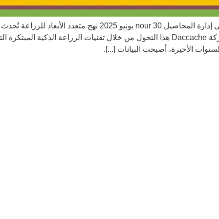
مدونة كيف تُحدث تحليلات البيانات في الزراعة تحولاً في إدارة المحاصي
المزارعين للمحاصيل وتعزيز الغلة والاستدامة. تقود شركة Daccache هذا التحول من خلال تقنيا
وات الأخيرة، أصبحت البيانات [...].