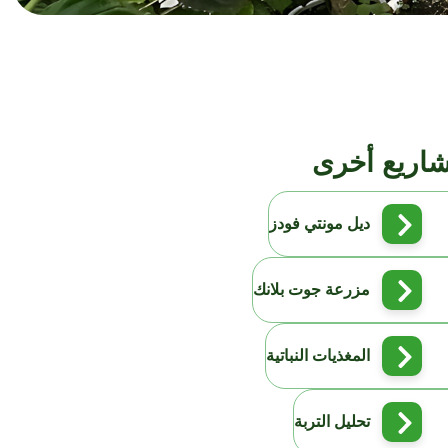
اريع أخرى
ديل مونتي فودز
مزرعة جوت بلانك
المغذيات النباتية
تحليل التربة