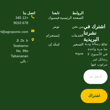
الروابط
تابعنا
اتصل بنا
الصفحة الرئيسية
فيسبوك
+12 345
678 9010
ترك في
من نحن
تويتر
support@agroponix.com
نشرتنا
الخدمات
إنستجرام
البريدية
Jl. Dr. Ir
رسالة ودية
التسعير
لينكد إن
Soekarno
رة واحدة
No. 99x
مدونة
سبوع. لا
Tabananan
 غير
- بالي
 فيها
اشتراك