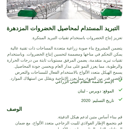
لتبريد المستدام لمحاصيل الخضروات المزدهرة
يز إنتاج الخضروات باستخدام تقنيات التبريد المبتكرة.
من المشروع بناء صوبة زراعية متعددة المساحات ذات تقنية عالية
ن التحكم في مناخها ومصممة لتحسين إنتاج الخضروات. وباستخدام
يات تبريد متقدمة، يضمن المرفق مستويات ثابتة من درجات الحرارة
رطوبة، مما يعزز النمو على مدار العام ويحسن جودة المحاصيل.
ح الهيكل متعدد الألواح بالاستخدام الفعال للمساحات والتعرض
صى قدر من الضوء، مما يعزز الإنتاجية ويقلل من استهلاك الموارد.
الإسم عاصمة النظام البيئي الزراعي
الموقع: دويرس - لبنان
تاريخ التسليم: 2020
الوصف
ببناء أساس متين لدعم هيكل الدفيئة.
بتجميع الإطار الفولاذي للبيت الزجاجي متعدد الألواح، مع ضمان
حاذاة والثبات المناسبين لجميع الأقسام.